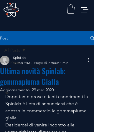
Post
All Posts
SpinLab
All Posts
17 mar 2020
Tempo di lettura: 1 min
Ultima novità Spinlab:
it
gommapiuma Gialla
en
Aggiornamento:
29 mar 2020
de
Dopo tante prove e tanti esperimenti la 
Spinlab è lieta di annunciarvi che è 
adesso in commercio la gommapiuma 
gialla.
Desiderosi di venire incontro alle 
vostre richieste di trovare una 