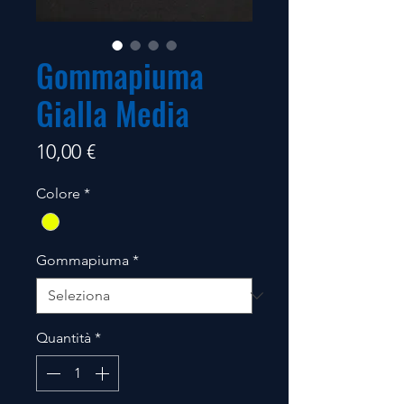
Gommapiuma
Gialla Media
Prezzo
10,00 €
Colore
*
Gommapiuma
*
Quantità
*