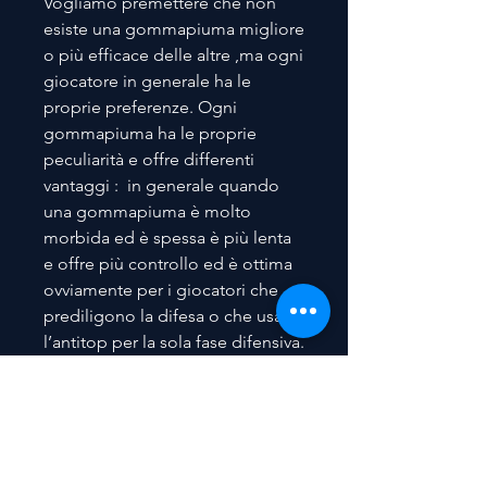
Vogliamo premettere che non
esiste una gommapiuma migliore
o più efficace delle altre ,ma ogni
giocatore in generale ha le
proprie preferenze. Ogni
gommapiuma ha le proprie
peculiarità e offre differenti
vantaggi : in generale quando
una gommapiuma è molto
morbida ed è spessa è più lenta
e offre più controllo ed è ottima
ovviamente per i giocatori che
prediligono la difesa o che usano
l’antitop per la sola fase difensiva.
Invece quando una
gommapiuma è più dura ed ha
uno spessore minore offre piu’
inversione di palla ed è più
efficace nella spinta e in tutte le