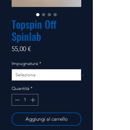
Topspin Off
Spinlab
Prezzo
55,00 €
Impugnatura
*
Quantità
*
Aggiungi al carrello